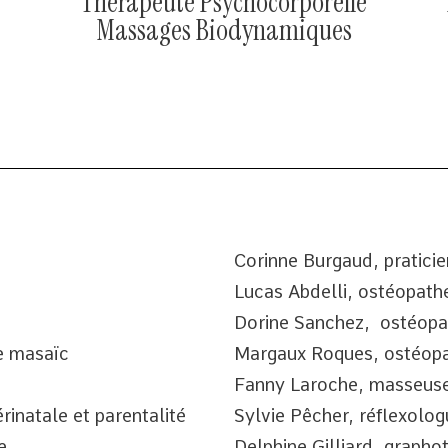
Thérapeute Psychocorporelle
Massages Biodynamiques
Corinne Burgaud, praticie
Lucas Abdelli, ostéopath
Dorine Sanchez, ostéopa
e masaïc
Margaux Roques, ostéopa
Fanny Laroche, masseus
inatale et parentalité
Sylvie Pêcher, réflexolog
e
Delphine Gilliard, grap