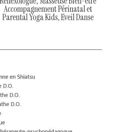
Réflexologue, Masseuse Bien-être
Accompagnement Périnatal et
Parental Yoga Kids, Eveil Danse
nne en Shiatsu
e D.O.
the D.O.
the D.O.
e
ue
hothérapeute-psychopédagogue